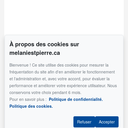
À propos des cookies sur
Voir l'inscription
melaniestpierre.ca
Bienvenue ! Ce site utilise des cookies pour mesurer la
Saint Sauveur
fréquentation du site afin d'en améliorer le fonctionnement
-
et l'administration et, avec votre accord, pour évaluer la
499 800 $
performance et améliorer votre expérience utilisateur. Nous
À Vendre - Maison
conservons votre choix pendant 6 mois.
Référence : 15720470
Pour en savoir plus :
Politique de confidentialité.
34 Ch. Sonny, Saint-Sauveur
Politique des cookies.
Refuser
Accepter
1 unité