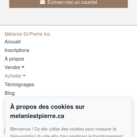
Écrivez-moi un courriel
Mélanie St-Pierre Inc.
Accueil
Inscriptions
À propos
Vendre
Acheter
Témoignages
Blog
Contact
À propos des cookies sur
melaniestpierre.ca
Pour me joindre
GROUPE SUTTON SYNERGIE INC.
Bienvenue ! Ce site utilise des cookies pour mesurer la
514 290-8092
fréquentation du site afin d'en améliorer le fonctionnement