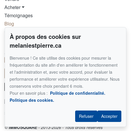
Acheter
Témoignages
Blog
Contact
À propos des cookies sur
melaniestpierre.ca
Pour me joindre
GROUPE SUTTON SYNERGIE INC.
Bienvenue ! Ce site utilise des cookies pour mesurer la
514 290-8092
fréquentation du site afin d'en améliorer le fonctionnement
et l'administration et, avec votre accord, pour évaluer la
Écrivez-moi un courriel
performance et améliorer votre expérience utilisateur. Nous
conservons votre choix pendant 6 mois.
Pour en savoir plus :
Politique de confidentialité.
Politique des cookies.
Suivez-moi sur Facebook !
Refuser
Accepter
©
IMMOSQUARE
- 2013-2026 - Tous droits réservés