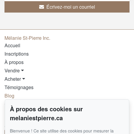
Écrivez-moi un courriel
Mélanie St-Pierre Inc.
Accueil
Inscriptions
À propos
Vendre
Acheter
Témoignages
Blog
Contact
À propos des cookies sur
melaniestpierre.ca
Pour me joindre
GROUPE SUTTON SYNERGIE INC.
Bienvenue ! Ce site utilise des cookies pour mesurer la
514 290-8092