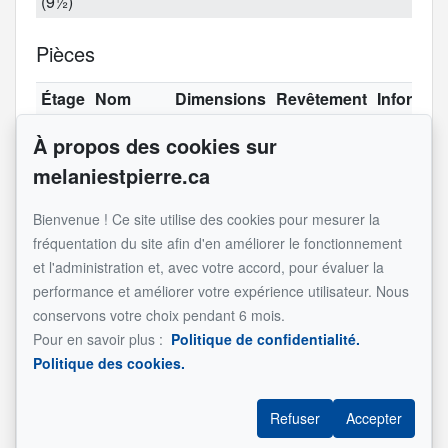
(9½)
Pièces
Étage
Nom
Dimensions
Revêtement
Informat
2
Hall
3.7x6.9 pi
Céramique
À propos des cookies sur
d'entrée
melaniestpierre.ca
2
Salon
10.8x14.5 pi
Bois
Bienvenue ! Ce site utilise des cookies pour mesurer la
2
Salle à
8.11x8.4 pi
Bois
fréquentation du site afin d'en améliorer le fonctionnement
manger
et l'administration et, avec votre accord, pour évaluer la
2
Cuisine
8.10x7.4 pi
Céramique
performance et améliorer votre expérience utilisateur. Nous
2
Salle de
4.6x7.6 pi
Céramique
conservons votre choix pendant 6 mois.
bains
Pour en savoir plus :
Politique de confidentialité.
Politique des cookies.
2
Chambre
12.4x11.5 pi
Bois
à coucher
principale
Refuser
Accepter