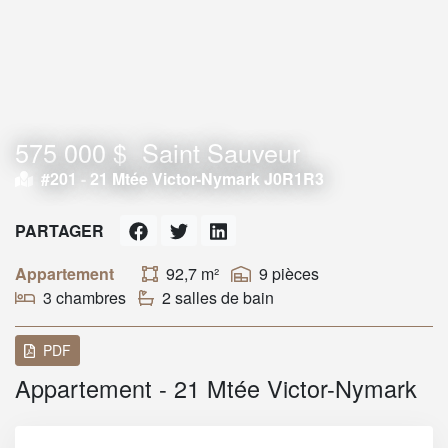
575 000 $
Saint Sauveur
#201 -
21 Mtée Victor-Nymark J0R1R3
PARTAGER
Appartement
92,7 m²
9 pièces
3 chambres
2 salles de bain
PDF
Appartement - 21 Mtée Victor-Nymark