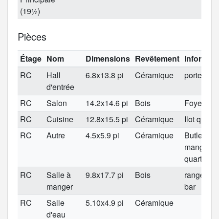
(19½)
Pièces
Étage
Nom
Dimensions
Revêtement
Informat
RC
Hall
6.8x13.8 pi
Céramique
porte de 8
d'entrée
RC
Salon
14.2x14.6 pi
Bois
Foyer boi
RC
Cuisine
12.8x15.5 pi
Céramique
Ilot quartz
RC
Autre
4.5x5.9 pi
Céramique
Butler/ga
manger w
quartz
RC
Salle à
9.8x17.7 pi
Bois
rangemen
manger
bar
RC
Salle
5.10x4.9 pi
Céramique
d'eau