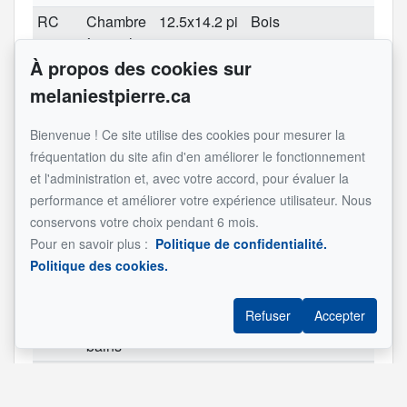
RC
Chambre
12.5x14.2 pi
Bois
à coucher
À propos des cookies sur
principale
melaniestpierre.ca
RC
Salle de
6.11x7.6 pi
Céramique
Attenante
bains
chambre
Bienvenue ! Ce site utilise des cookies pour mesurer la
principale
fréquentation du site afin d'en améliorer le fonctionnement
RC
Penderie
5.2x6.11 pi
Bois
et l'administration et, avec votre accord, pour évaluer la
(Walk-in)
performance et améliorer votre expérience utilisateur. Nous
RJ
Chambre
12.4x11.10
Plancher
conservons votre choix pendant 6 mois.
à coucher
pi (irrégulier)
flottant
Pour en savoir plus :
Politique de confidentialité.
Politique des cookies.
RJ
Chambre
12.4x12.11
Plancher
à coucher
pi
flottant
Refuser
Accepter
RJ
Salle de
8.4x8.1 pi
Céramique
bains
RJ
Chambre
11.6x11.3 pi
Plancher
Porte pati
à coucher
flottant