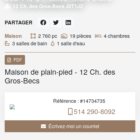
12 Ch. des Gros-Becs J0T1J2
PARTAGER
Maison
2 760 pc
19 pièces
4 chambres
3 salles de bain
1 salle d'eau
PDF
Maison de plain-pied - 12 Ch. des
Gros-Becs
Référence : #14734735
514 290-8092
Écrivez-moi un courriel