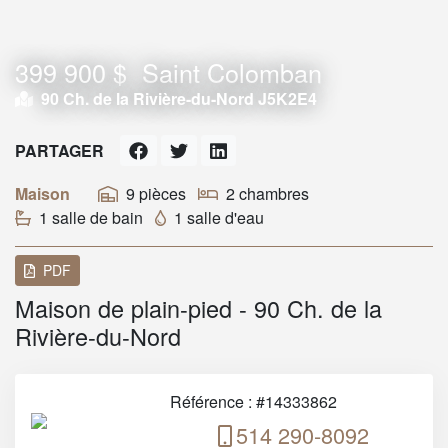
399 900 $
Saint Colomban
90 Ch. de la Rivière-du-Nord J5K2E4
PARTAGER
Maison
9 pièces
2 chambres
1 salle de bain
1 salle d'eau
PDF
Maison de plain-pied - 90 Ch. de la
Rivière-du-Nord
Référence : #14333862
514 290-8092