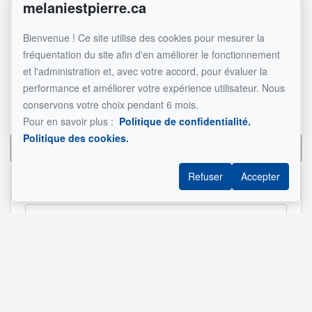
melaniestpierre.ca
Référence :
#14333862
Bienvenue ! Ce site utilise des cookies pour mesurer la
fréquentation du site afin d'en améliorer le fonctionnement
et l'administration et, avec votre accord, pour évaluer la
Mélanie St-Pierre Inc.
performance et améliorer votre expérience utilisateur. Nous
Courtier immobilier résidentiel et commercial
conservons votre choix pendant 6 mois.
514 290-8092
Pour en savoir plus :
Politique de confidentialité.
Politique des cookies.
Écrivez-moi un courriel
Refuser
Accepter
Nom et prénom
*
Téléphone
*