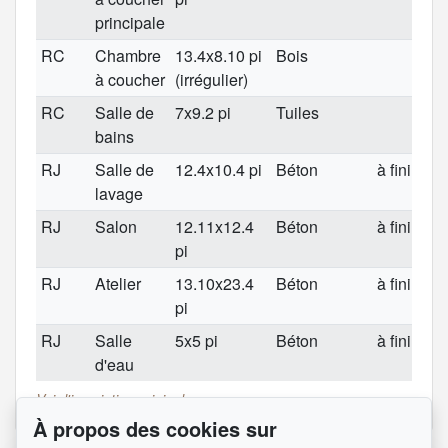
principale
RC
Chambre
13.4x8.10 pi
Bois
à coucher
(irrégulier)
RC
Salle de
7x9.2 pi
Tuiles
bains
RJ
Salle de
12.4x10.4 pi
Béton
à finir
lavage
RJ
Salon
12.11x12.4
Béton
à finir
pi
RJ
Atelier
13.10x23.4
Béton
à finir
pi
RJ
Salle
5x5 pi
Béton
à finir
d'eau
Voir l'inscription originale
À propos des cookies sur