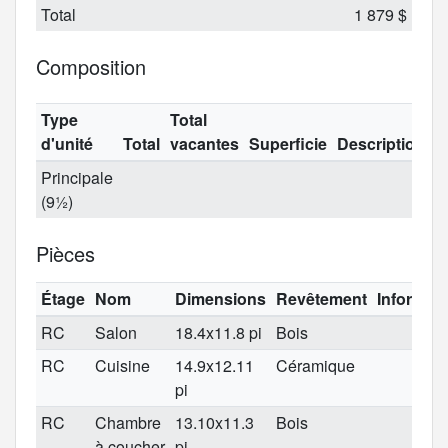
Total
1 879 $
Composition
Type
Total
d'unité
Total
vacantes
Superficie
Description
Principale
(9½)
Pièces
Étage
Nom
Dimensions
Revêtement
Informat
RC
Salon
18.4x11.8 pi
Bois
RC
Cuisine
14.9x12.11
Céramique
pi
RC
Chambre
13.10x11.3
Bois
à coucher
pi