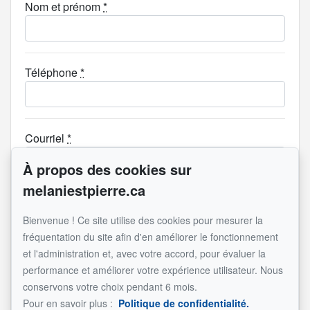
Nom et prénom
*
Téléphone
*
Courriel
*
À propos des cookies sur
melaniestpierre.ca
Sujet
*
Bienvenue ! Ce site utilise des cookies pour mesurer la
Je souhaite recevoir plus d'informations sur une
fréquentation du site afin d'en améliorer le fonctionnement
propriété
et l'administration et, avec votre accord, pour évaluer la
Je souhaite visiter une propriété
performance et améliorer votre expérience utilisateur. Nous
Je souhaite faire évaluer ma propriété
conservons votre choix pendant 6 mois.
Je souhaite avoir une séance d'information privé
Pour en savoir plus :
Politique de confidentialité.