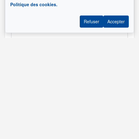
Sélectionner le ou les services.
Politique des cookies.
Adresse de la propriété
Refuser
Accepter
Information supplémentaire
Envoyer