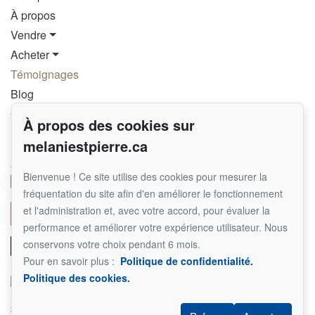
À propos
Vendre
Acheter
Témoignages
Blog
Contact
À propos des cookies sur
melaniestpierre.ca
Pour me joindre
GROUPE SUTTON SYNERGIE INC.
Bienvenue ! Ce site utilise des cookies pour mesurer la
514 290-8092
fréquentation du site afin d'en améliorer le fonctionnement
et l'administration et, avec votre accord, pour évaluer la
Écrivez-moi un courriel
performance et améliorer votre expérience utilisateur. Nous
conservons votre choix pendant 6 mois.
Pour en savoir plus :
Politique de confidentialité.
Politique des cookies.
Suivez-moi sur Facebook !