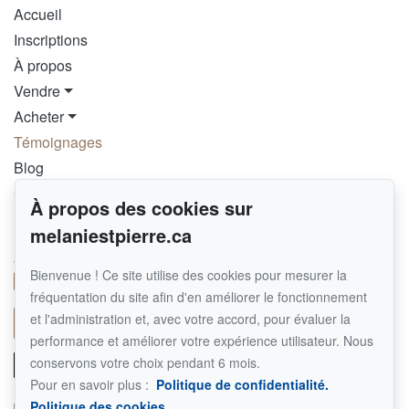
Accueil
Inscriptions
À propos
Vendre
Acheter
Témoignages
Blog
Contact
À propos des cookies sur
melaniestpierre.ca
Pour me joindre
GROUPE SUTTON SYNERGIE INC.
Bienvenue ! Ce site utilise des cookies pour mesurer la
514 290-8092
fréquentation du site afin d'en améliorer le fonctionnement
et l'administration et, avec votre accord, pour évaluer la
Écrivez-moi un courriel
performance et améliorer votre expérience utilisateur. Nous
conservons votre choix pendant 6 mois.
Pour en savoir plus :
Politique de confidentialité.
Politique des cookies.