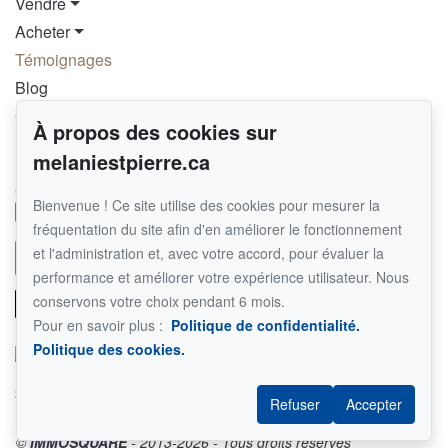
Vendre
Acheter
Témoignages
Blog
Contact
À propos des cookies sur
melaniestpierre.ca
Pour me joindre
GROUPE SUTTON SYNERGIE INC.
Bienvenue ! Ce site utilise des cookies pour mesurer la
514 290-8092
fréquentation du site afin d'en améliorer le fonctionnement
et l'administration et, avec votre accord, pour évaluer la
Écrivez-moi un courriel
performance et améliorer votre expérience utilisateur. Nous
conservons votre choix pendant 6 mois.
Pour en savoir plus :
Politique de confidentialité.
Politique des cookies.
Suivez-moi sur Facebook !
Refuser
Accepter
©
IMMOSQUARE
- 2013-2026 - Tous droits réservés