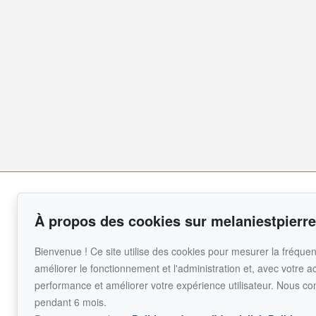
Pour me joindre
Mélanie St-Pierre Inc.
À propos des cookies sur melaniestpierre
Accueil
GROUPE SUTTON
INC.
Inscriptions
514 290-809
Bienvenue ! Ce site utilise des cookies pour mesurer la fréquent
À propos
améliorer le fonctionnement et l'administration et, avec votre a
Vendre
Écrivez-moi un
performance et améliorer votre expérience utilisateur. Nous co
Acheter
pendant 6 mois.