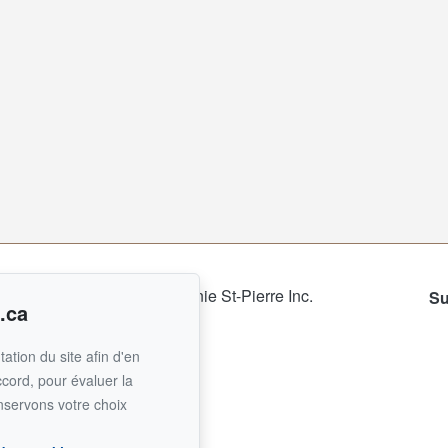
Su
.ca
 SYNERGIE
2
ation du site afin d'en
ccord, pour évaluer la
 courriel
nservons votre choix