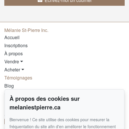
Écrivez-moi un courriel
Mélanie St-Pierre Inc.
Accueil
Inscriptions
À propos
Vendre
Acheter
Témoignages
Blog
Contact
À propos des cookies sur
melaniestpierre.ca
Pour me joindre
GROUPE SUTTON SYNERGIE INC.
Bienvenue ! Ce site utilise des cookies pour mesurer la
514 290-8092
fréquentation du site afin d'en améliorer le fonctionnement